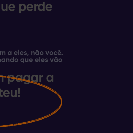
que perde
 a eles, não você.
chando que eles vão
 pagar a
teu!