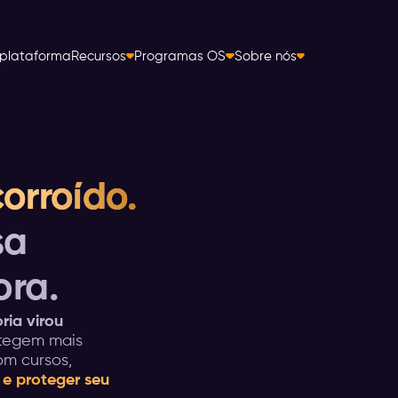
plataforma
Recursos
Programas OS
Sobre nós
orroído.
sa
ora.
ria virou
tegem mais
m cursos,
a e proteger seu