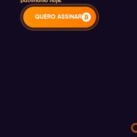
patrimônio hoje.
QUERO ASSINAR
O