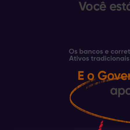
Você est
Os bancos e corre
Ativos tradicionai
E o Gove
apo