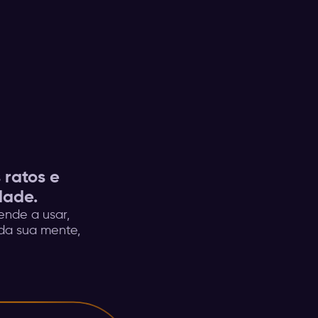
 ratos e
dade.
ende a usar,
uda sua mente,