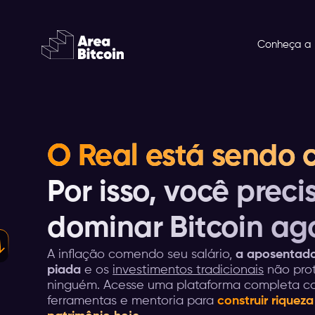
Conheça a 
O Real está sendo c
Por isso, você preci
dominar Bitcoin ag
A inflação comendo seu salário,
a aposentado
piada
e os
investimentos tradicionais
não pro
ninguém. Acesse uma plataforma completa co
ferramentas e mentoria para
construir riquez