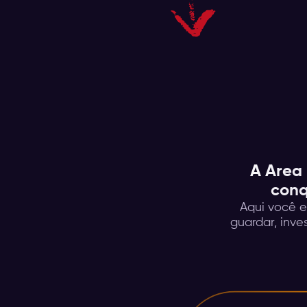
A Area 
conq
Aqui você e
guardar, inve