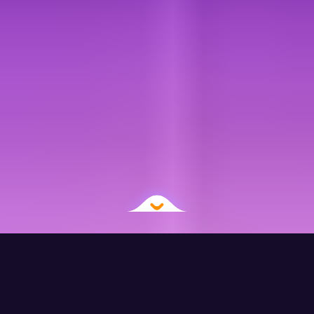
+6
+7
mil
anos
Alunos bitcoiners
De experiência em
formados
educação