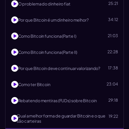
25:21
O problema do dinheiro fiat
34:12
Por que Bitcoin é um dinheiro melhor?
21:03
Como Bitcoin funciona (Parte I)
22:28
Como Bitcoin funciona (Parte II)
17:38
Por que Bitcoin deve continuar valorizando?
23:04
Como ter Bitcoin
29:18
Rebatendo mentiras (FUDs) sobre Bitcoin
Qual a melhor forma de guardar Bitcoin e o que
19:22
são carteiras