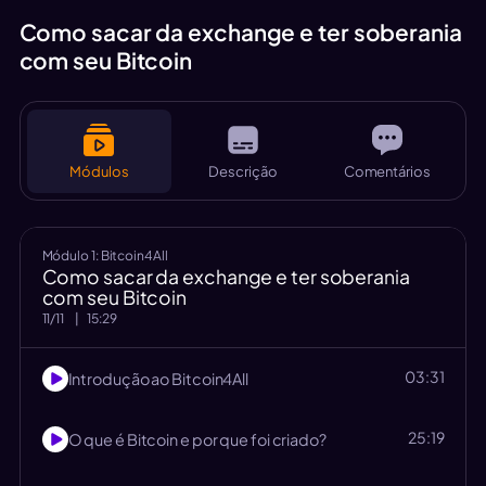
Como sacar da exchange e ter soberania
com seu Bitcoin
Módulos
Descrição
Comentários
Módulo
1
:
Bitcoin4All
Como sacar da exchange e ter soberania
com seu Bitcoin
11
/
11
|
15:29
03:31
Introdução ao Bitcoin4All
25:19
O que é Bitcoin e por que foi criado?