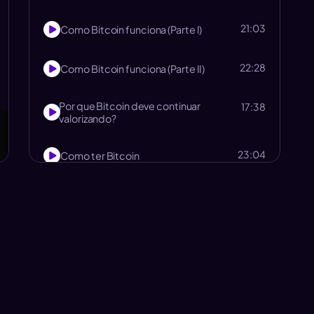
21:03
Como Bitcoin funciona (Parte I)
22:28
Como Bitcoin funciona (Parte II)
Por que Bitcoin deve continuar
17:38
valorizando?
23:04
Como ter Bitcoin
Rebatendo mentiras (FUDs) sobre
29:18
Bitcoin
Qual a melhor forma de guardar Bitcoin
19:22
e o que são carteiras
Como sacar da exchange e ter
15:29
soberania com seu Bitcoin