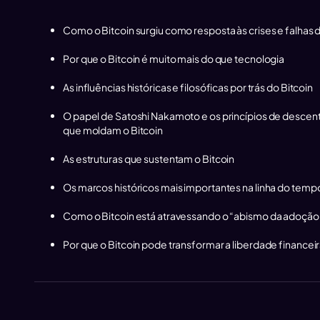
Como o Bitcoin surgiu como resposta às crises e falhas d
Por que o Bitcoin é muito mais do que tecnologia
As influências históricas e filosóficas por trás do Bitcoin
O papel de Satoshi Nakamoto e os princípios de descent
que moldam o Bitcoin
As estruturas que sustentam o Bitcoin
Os marcos históricos mais importantes na linha do tempo
Como o Bitcoin está atravessando o “abismo da adoção
Por que o Bitcoin pode transformar a liberdade financei