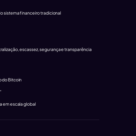
o sistema financeiro tradicional
ralização, escassez, segurança e transparência
 do Bitcoin
”
ra em escala global