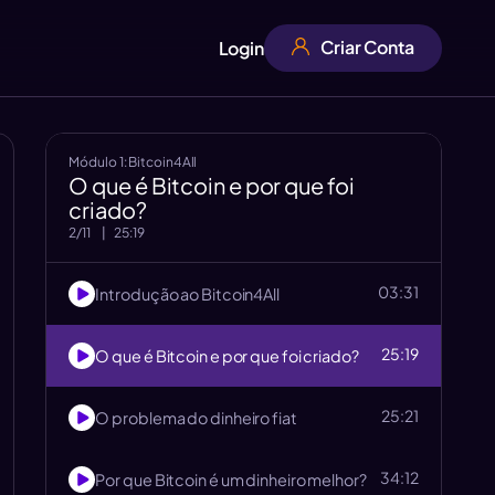
Criar Conta
Login
Módulo
1
:
Bitcoin4All
O que é Bitcoin e por que foi
criado?
2
/
11
|
25:19
03:31
Introdução ao Bitcoin4All
25:19
O que é Bitcoin e por que foi criado?
25:21
O problema do dinheiro fiat
34:12
Por que Bitcoin é um dinheiro melhor?