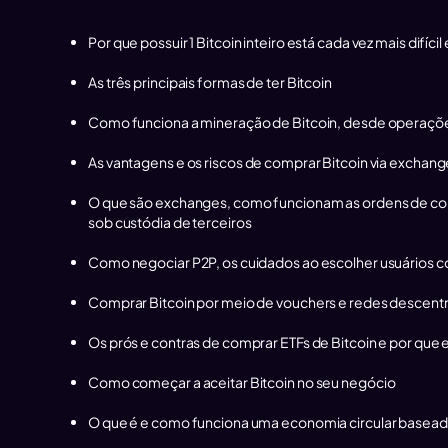
Por que possuir 1 Bitcoin inteiro está cada vez mais dif
As três principais formas de ter Bitcoin
Como funciona a mineração de Bitcoin, desde operações
As vantagens e os riscos de comprar Bitcoin via exchang
O que são exchanges, como funcionam as ordens de comp
sob custódia de terceiros
Como negociar P2P, os cuidados ao escolher usuários co
Comprar Bitcoin por meio de vouchers e redes descentr
Os prós e contras de comprar ETFs de Bitcoin e por que 
Como começar a aceitar Bitcoin no seu negócio
O que é e como funciona uma economia circular basead