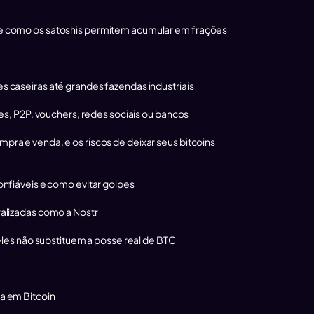
ícil e como os satoshis permitem acumular em frações
 caseiras até grandes fazendas industriais
es, P2P, vouchers, redes sociais ou bancos
ra e venda, e os riscos de deixar seus bitcoins
nfiáveis e como evitar golpes
alizadas como a Nostr
eles não substituem a posse real de BTC
a em Bitcoin