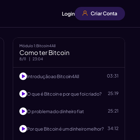
Criar Conta
Login
Módulo
1
:
Bitcoin4All
Como ter Bitcoin
8
/
11
|
23:04
03:31
Introdução ao Bitcoin4All
25:19
O que é Bitcoin e por que foi criado?
25:21
O problema do dinheiro fiat
34:12
Por que Bitcoin é um dinheiro melhor?