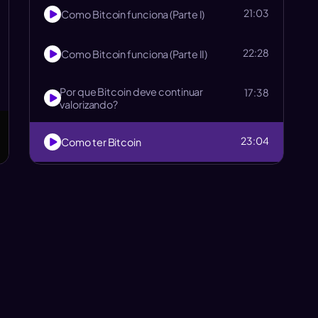
21:03
Como Bitcoin funciona (Parte I)
22:28
Como Bitcoin funciona (Parte II)
Por que Bitcoin deve continuar
17:38
valorizando?
23:04
Como ter Bitcoin
Rebatendo mentiras (FUDs) sobre
29:18
Bitcoin
Qual a melhor forma de guardar Bitcoin
19:22
e o que são carteiras
Como sacar da exchange e ter
15:29
soberania com seu Bitcoin